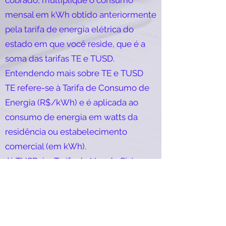
cobrado, multiplique o consumo
mensal em kWh obtido anteriormente
pela tarifa de energia elétrica do
estado em que você reside, que é a
soma das tarifas TE e TUSD.
Entendendo mais sobre TE e TUSD
TE refere-se à Tarifa de Consumo de
Energia (R$/kWh) e é aplicada ao
consumo de energia em watts da
residência ou estabelecimento
comercial (em kWh).
Já TUSD é a Tarifa de Uso do Sistema
de Distribuição da concessionária
(R$/kWh), que também é utilizada
para medir o consumo.
*Dicas para economizar no uso do ar-