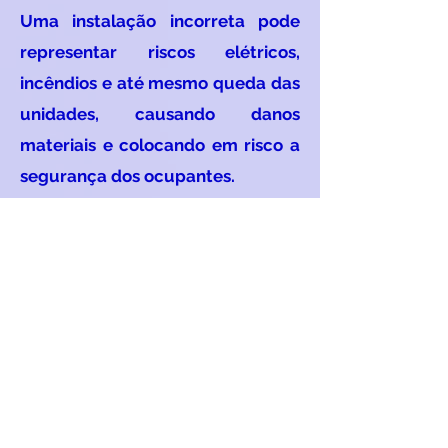
Uma instalação incorreta pode
representar riscos elétricos,
incêndios e até mesmo queda das
unidades, causando danos
materiais e colocando em risco a
segurança dos ocupantes.
Garantia do fabricante: Muitos
fabricantes de ar-condicionado
exigem que a instalação seja
realizada por um profissional
autorizado para que a garantia do
equipamento seja válida.
Portanto, seguir as diretrizes de