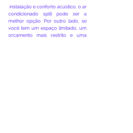
 instalação e conforto acústico, o ar 
condicionado split pode ser a 
melhor opção. Por outro lado, se 
você tem um espaço limitado, um 
orçamento mais restrito e uma 
instalação simplificada, o ar 
condicionado de janela pode 
atender às suas necessidades.
Conclusão:
Tanto o ar condicionado split 
quanto o ar condicionado de janela 
têm suas vantagens e 
desvantagens. É importante avaliar 
cuidadosamente as características 
de cada um, considerando suas 
necessidades específicas, para 
fazer a escolha correta. Em caso 